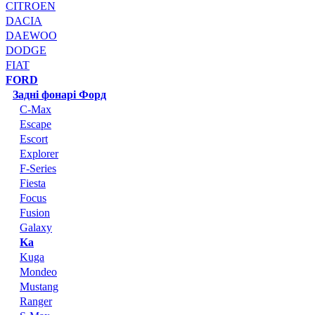
CITROEN
DACIA
DAEWOO
DODGE
FIAT
FORD
Задні фонарі Форд
C-Max
Escape
Escort
Explorer
F-Series
Fiesta
Focus
Fusion
Galaxy
Ka
Kuga
Mondeo
Mustang
Ranger