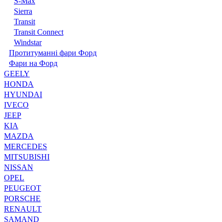
S-Max
Sierra
Transit
Transit Connect
Windstar
Протитуманні фари Форд
Фари на Форд
GEELY
HONDA
HYUNDAI
IVECO
JEEP
KIA
MAZDA
MERCEDES
MITSUBISHI
NISSAN
OPEL
PEUGEOT
PORSCHE
RENAULT
SAMAND