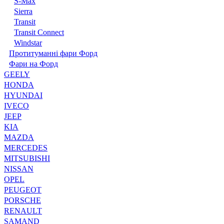
S-Max
Sierra
Transit
Transit Connect
Windstar
Протитуманні фари Форд
Фари на Форд
GEELY
HONDA
HYUNDAI
IVECO
JEEP
KIA
MAZDA
MERCEDES
MITSUBISHI
NISSAN
OPEL
PEUGEOT
PORSCHE
RENAULT
SAMAND