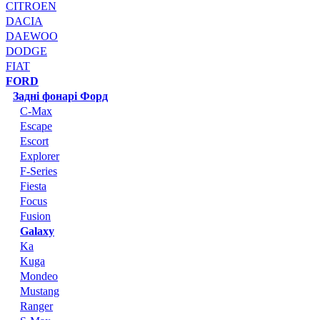
CITROEN
DACIA
DAEWOO
DODGE
FIAT
FORD
Задні фонарі Форд
C-Max
Escape
Escort
Explorer
F-Series
Fiesta
Focus
Fusion
Galaxy
Ka
Kuga
Mondeo
Mustang
Ranger