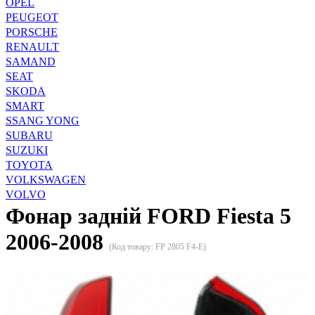
OPEL
PEUGEOT
PORSCHE
RENAULT
SAMAND
SEAT
SKODA
SMART
SSANG YONG
SUBARU
SUZUKI
TOYOTA
VOLKSWAGEN
VOLVO
Фонар задній FORD Fiesta 5
2006-2008
(Код товару:
FP 2805 F4-E
)