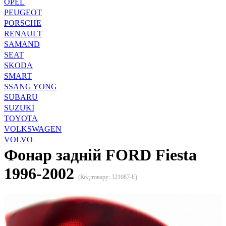
OPEL
PEUGEOT
PORSCHE
RENAULT
SAMAND
SEAT
SKODA
SMART
SSANG YONG
SUBARU
SUZUKI
TOYOTA
VOLKSWAGEN
VOLVO
Фонар задній FORD Fiesta
1996-2002
(Код товару:
321087-E
)