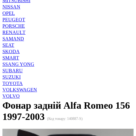
MITSUBISHI
NISSAN
OPEL
PEUGEOT
PORSCHE
RENAULT
SAMAND
SEAT
SKODA
SMART
SSANG YONG
SUBARU
SUZUKI
TOYOTA
VOLKSWAGEN
VOLVO
Фонар задній Alfa Romeo 156
1997-2003
(Код товару:
140887-S
)