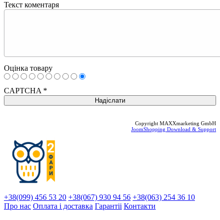
Текст коментаря
Оцінка товару
CAPTCHA
*
Copyright MAXXmarketing GmbH
JoomShopping Download & Support
+38(099) 456 53 20
+38(067) 930 94 56
+38(063) 254 36 10
Про нас
Оплата і доставка
Гарантіi
Контакти