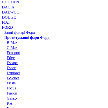
CITROEN
DACIA
DAEWOO
DODGE
FIAT
FORD
Задні фонарі Форд
Протитуманні фари Форд
B-Max
C-Max
Ecosport
Edge
Escape
Escort
Explorer
F-Series
Fiesta
Focus
Fusion
Galaxy
KA