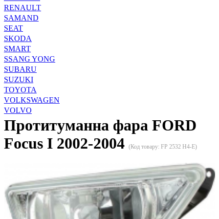
RENAULT
SAMAND
SEAT
SKODA
SMART
SSANG YONG
SUBARU
SUZUKI
TOYOTA
VOLKSWAGEN
VOLVO
Протитуманна фара FORD
Focus I 2002-2004
(Код товару:
FP 2532 H4-E
)