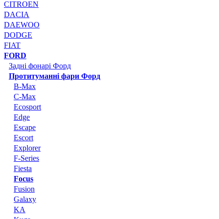
CITROEN
DACIA
DAEWOO
DODGE
FIAT
FORD
Задні фонарі Форд
Протитуманні фари Форд
B-Max
C-Max
Ecosport
Edge
Escape
Escort
Explorer
F-Series
Fiesta
Focus
Fusion
Galaxy
KA