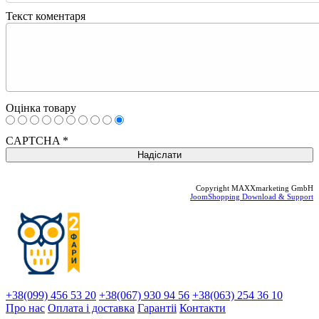
Текст коментаря
Оцінка товару
CAPTCHA
*
Copyright MAXXmarketing GmbH
JoomShopping Download & Support
+38(099) 456 53 20
+38(067) 930 94 56
+38(063) 254 36 10
Про нас
Оплата і доставка
Гарантіi
Контакти