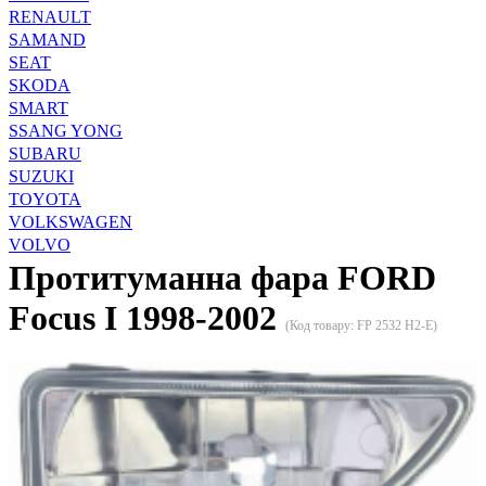
RENAULT
SAMAND
SEAT
SKODA
SMART
SSANG YONG
SUBARU
SUZUKI
TOYOTA
VOLKSWAGEN
VOLVO
Протитуманна фара FORD
Focus I 1998-2002
(Код товару:
FP 2532 H2-E
)