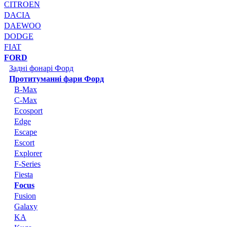
CITROEN
DACIA
DAEWOO
DODGE
FIAT
FORD
Задні фонарі Форд
Протитуманні фари Форд
B-Max
C-Max
Ecosport
Edge
Escape
Escort
Explorer
F-Series
Fiesta
Focus
Fusion
Galaxy
KA