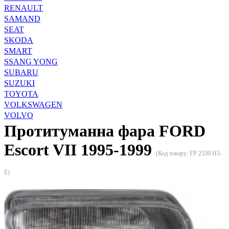
RENAULT
SAMAND
SEAT
SKODA
SMART
SSANG YONG
SUBARU
SUZUKI
TOYOTA
VOLKSWAGEN
VOLVO
Протитуманна фара FORD
Escort VII 1995-1999
(Код товару:
FP 2530 H3-
E
)