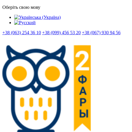
Оберіть свою мову
+38 (063) 254 36 10
+38 (099) 456 53 20
+38 (067) 930 94 56