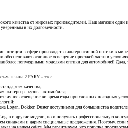
окого качества от мировых производителей. Наш магазин один 
ь уверенным в их долговечности.
позиции в сфере производства альтернативной оптики в мире.
ни обеспечивают отличное освещение проезжей части в условиях 
иболее популярными моделями оптики для автомобилей Дача, т
т-магазина 2 FARY – это:
стандартам качества;
м экстерьера кузова автомобиля;
 отличное освещение во время езды при сложных погодных усло
ологий;
ача Logan, Dokker, Duster доступными для большинства водителе
 Logan и другие модели, но и получить профессиональную консу
м скидками и дарим специальные предложения. Поэтому, если х
заказ на нашем сайте. Мы гарантируем, что покупка противотум