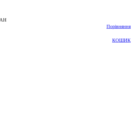
UAH
Порівняння
КОШИК