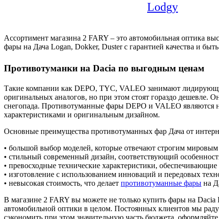
Lodgy
Ассортимент магазина 2 FARY – это автомобильная оптика выс
фары на Дача Logan, Dokker, Duster с гарантией качества и быт
Противотуманки на Dacia по выгодным ценам
Такие компании как DEPO, TYC, VALEO занимают лидирующие 
оригинальных аналогов, но при этом стоят гораздо дешевле. О
снегопада. Противотуманные фары DEPO и VALEO являются на
характеристиками и оригинальным дизайном.
Основные преимущества противотуманных фар Дача от интерне
• большой выбор моделей, которые отвечают строгим мировым 
• стильный современный дизайн, соответствующий особенностя
• превосходные технические характеристики, обеспечивающие
• изготовление с использованием инноваций и передовых техн
• невысокая стоимость, что делает
противотуманные фары
на Д
В магазине 2 FARY вы можете не только купить фары на Dacia
автомобильной оптики в целом. Постоянных клиентов мы радуе
сэкономить при этом значительную часть бюджета, оформляйте 