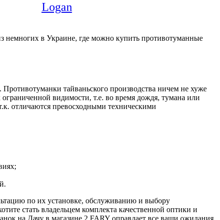
Logan
из немногих в Украине, где можно купить противотуманные
 Противотуманки тайваньского производства ничем не хуже
ограниченной видимости, т.е. во время дождя, тумана или
.к. отличаются превосходными техническими
виях;
й.
льтацию по их установке, обслуживанию и выбору
отите стать владельцем комплекта качественной оптики и
анок на Дачу в магазине 2 FARY оправдает все ваши ожидания.