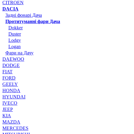
CITROEN
DACIA
Задні фонарі Дача
Протитуманні фари Дача
Dokker
Duster
Lodgy
Logan
Фари на Дачу
DAEWOO
DODGE
FIAT
FORD
GEELY
HONDA
HYUNDAI
IVECO
JEEP
KIA
MAZDA
MERCEDES