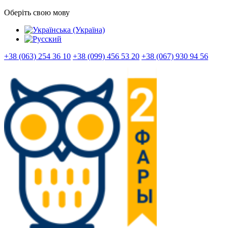
Оберіть свою мову
+38 (063) 254 36 10
+38 (099) 456 53 20
+38 (067) 930 94 56