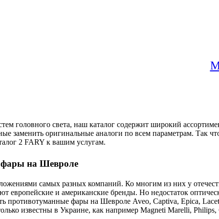
M
тем головного света, наш каталог содержит широкий ассортиме
ые заменить оригинальные аналоги по всем параметрам. Так что,
талог 2 FARY к вашим услугам.
е фары на Шевроле
ложениями самых разных компаний. Ко многим из них у отечес
ют европейские и американские бренды. Но недостаток оптичес
ь противотуманные фары на Шевроле Aveo, Captiva, Epica, Lacett
ько известны в Украине, как например Magneti Marelli, Philips,