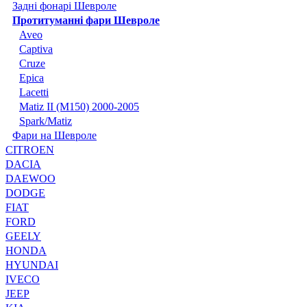
Задні фонарі Шевроле
Протитуманні фари Шевроле
Aveo
Captiva
Cruze
Epica
Lacetti
Matiz II (M150) 2000-2005
Spark/Matiz
Фари на Шевроле
CITROEN
DACIA
DAEWOO
DODGE
FIAT
FORD
GEELY
HONDA
HYUNDAI
IVECO
JEEP