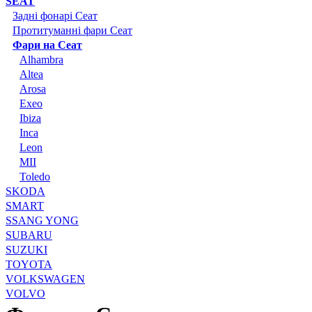
SEAT
Задні фонарі Сеат
Протитуманні фари Сеат
Фари на Сеат
Alhambra
Altea
Arosa
Exeo
Ibiza
Inca
Leon
MII
Toledo
SKODA
SMART
SSANG YONG
SUBARU
SUZUKI
TOYOTA
VOLKSWAGEN
VOLVO