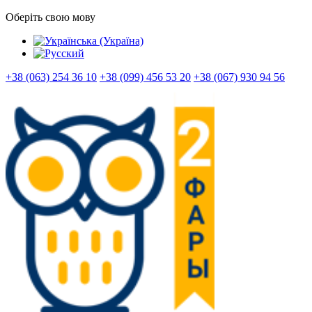
Оберіть свою мову
+38 (063) 254 36 10
+38 (099) 456 53 20
+38 (067) 930 94 56