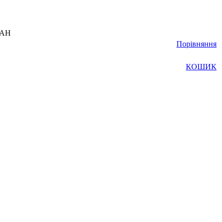
UAH
Порівняння
КОШИК