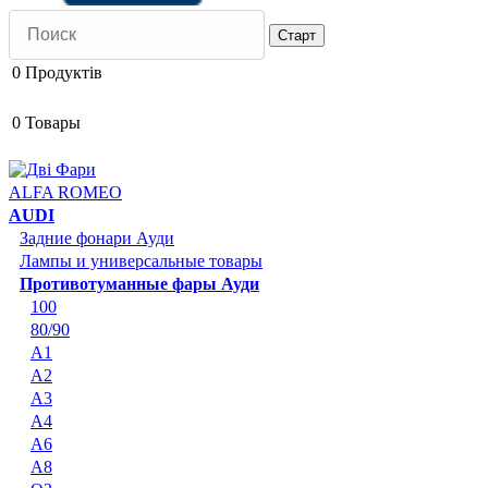
0
Продуктів
0
Товары
ALFA ROMEO
AUDI
Задние фонари Ауди
Лампы и универсальные товары
Противотуманные фары Ауди
100
80/90
A1
A2
A3
A4
A6
A8