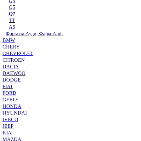
Q3
Q5
Q7
TT
А5
Фары на Ауди, Фары Audi
BMW
CHERY
CHEVROLET
CITROEN
DACIA
DAEWOO
DODGE
FIAT
FORD
GEELY
HONDA
HYUNDAI
IVECO
JEEP
KIA
MAZDA