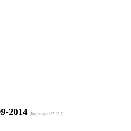
09-2014
(Код товара:
137127-3
)