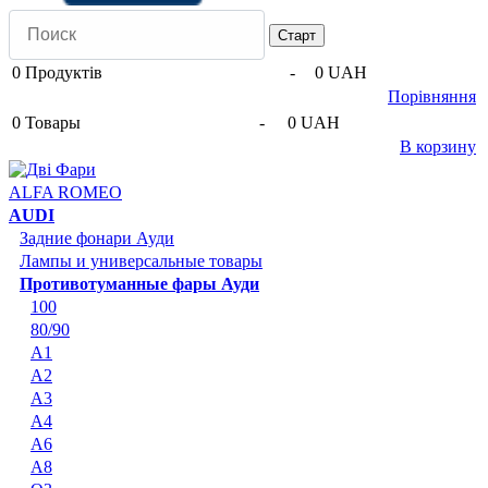
0
Продуктів
-
0 UAH
Порівняння
0
Товары
-
0 UAH
В корзину
ALFA ROMEO
AUDI
Задние фонари Ауди
Лампы и универсальные товары
Противотуманные фары Ауди
100
80/90
A1
A2
A3
A4
A6
A8