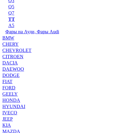
Q3
Q5
Q7
TT
А5
Фары на Ауди, Фары Audi
BMW
CHERY
CHEVROLET
CITROEN
DACIA
DAEWOO
DODGE
FIAT
FORD
GEELY
HONDA
HYUNDAI
IVECO
JEEP
KIA
MAZDA