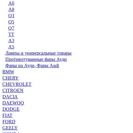
A6
A8
Q3
Q5
Q7
TT
А3
А5
Лампы и универсальные товары
Противотуманные фары Ауди
Фары на Ауди, Фары Audi
BMW
CHERY
CHEVROLET
CITROEN
DACIA
DAEWOO
DODGE
FIAT
FORD
GEELY