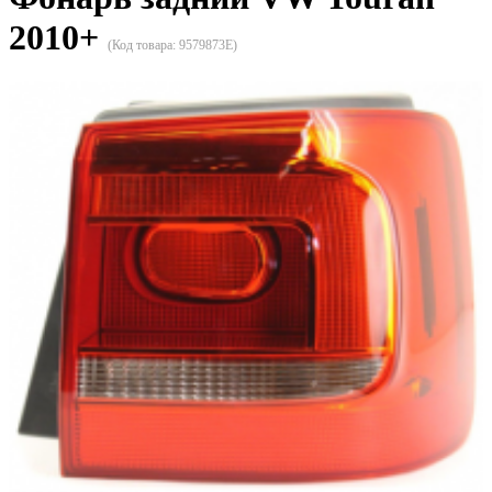
2010+
(Код товара:
9579873E
)