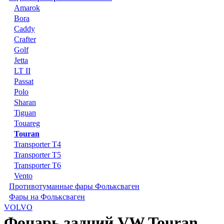
Amarok
Bora
Caddy
Crafter
Golf
Jetta
LT II
Passat
Polo
Sharan
Tiguan
Touareg
Touran
Transporter T4
Transporter T5
Transporter T6
Vento
Противотуманные фары Фольксваген
Фары на Фольксваген
VOLVO
Фонарь задний VW Touran