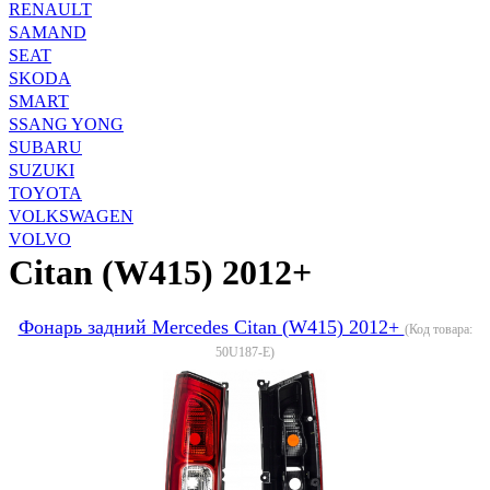
RENAULT
SAMAND
SEAT
SKODA
SMART
SSANG YONG
SUBARU
SUZUKI
TOYOTA
VOLKSWAGEN
VOLVO
Citan (W415) 2012+
Фонарь задний Mercedes Citan (W415) 2012+
(Код товара:
50U187-E
)