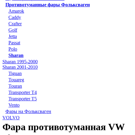
Противотуманные фары Фольксваген
Amarok
Caddy
Crafter
Golf
Jetta
Passat
Polo
Sharan
Sharan 1995-2000
Sharan 2001-2010
Tiguan
Touareg
Touran
Transporter T4
Transporter T5
Vento
Фары на Фольксваген
VOLVO
Фара противотуманная VW