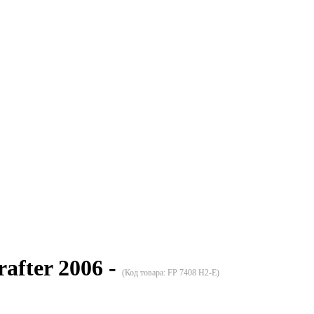
fter 2006 -
(Код товара:
FP 7408 H2-E
)