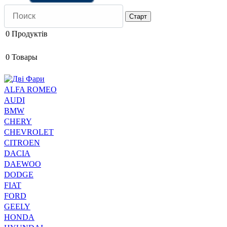
0
Продуктів
0
Товары
ALFA ROMEO
AUDI
BMW
CHERY
CHEVROLET
CITROEN
DACIA
DAEWOO
DODGE
FIAT
FORD
GEELY
HONDA