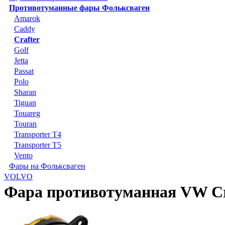
Противотуманные фары Фольксваген
Amarok
Caddy
Crafter
Golf
Jetta
Passat
Polo
Sharan
Tiguan
Touareg
Touran
Transporter T4
Transporter T5
Vento
Фары на Фольксваген
VOLVO
Фара противотуманная VW Cra