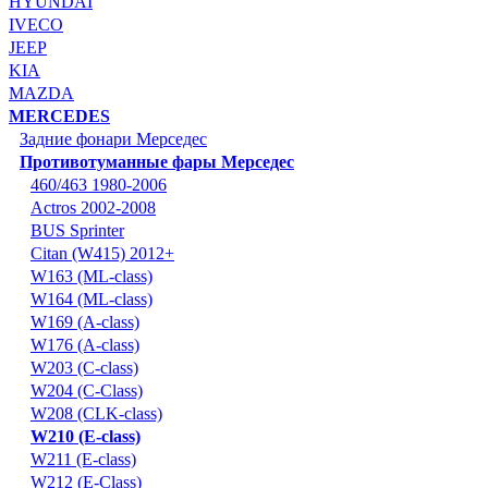
HYUNDAI
IVECO
JEEP
KIA
MAZDA
MERCEDES
Задние фонари Мерседес
Противотуманные фары Мерседес
460/463 1980-2006
Actros 2002-2008
BUS Sprinter
Citan (W415) 2012+
W163 (ML-class)
W164 (ML-class)
W169 (A-class)
W176 (A-class)
W203 (C-class)
W204 (C-Class)
W208 (CLK-class)
W210 (E-class)
W211 (E-class)
W212 (E-Class)