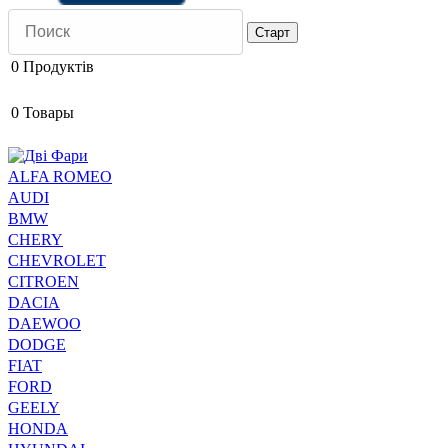
0
Продуктів
0
Товары
ALFA ROMEO
AUDI
BMW
CHERY
CHEVROLET
CITROEN
DACIA
DAEWOO
DODGE
FIAT
FORD
GEELY
HONDA