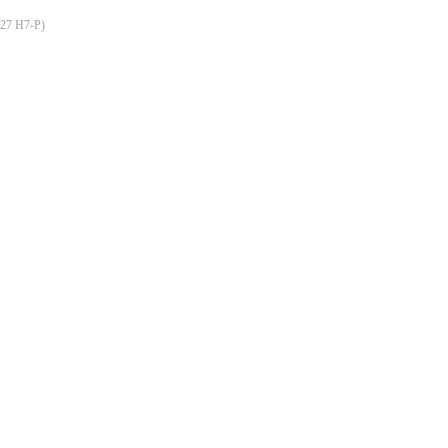
527 H7-P
)