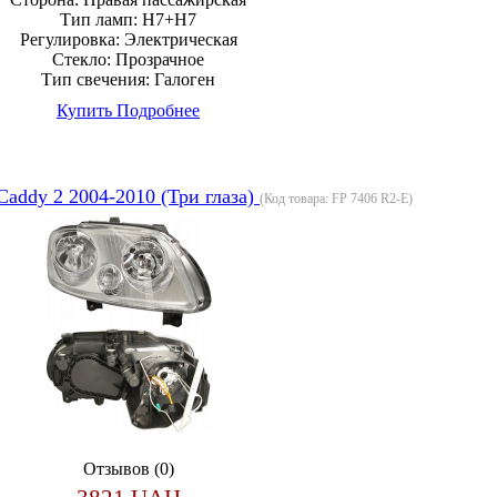
Тип ламп:
H7+H7
Регулировка:
Электрическая
Стекло:
Прозрачное
Тип свечения:
Галоген
Купить
Подробнее
Caddy 2 2004-2010 (Три глаза)
(Код товара:
FP 7406 R2-E
)
Отзывов (0)