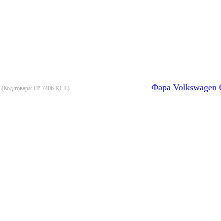
)
Фара Volkswagen 
(Код товара:
FP 7406 R1-E
)