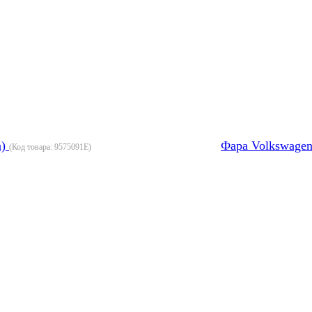
а)
Фара Volkswagen
(Код товара:
9575091E
)