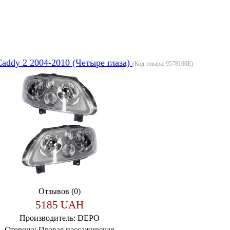
addy 2 2004-2010 (Четыре глаза)
(Код товара:
9578100E
)
Отзывов (0)
5185 UAH
Производитель:
DEPO
Сторона:
Правая пассажирская