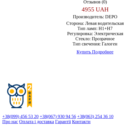
Отзывов (0)
4955 UAH
Производитель:
DEPO
Сторона:
Левая водительская
Тип ламп:
H1+H7
Регулировка:
Электрическая
Стекло:
Прозрачное
Тип свечения:
Галоген
Купить
Подробнее
+38(099) 456 53 20
+38(067) 930 94 56
+38(063) 254 36 10
Про нас
Оплата і доставка
Гарантіi
Контакти