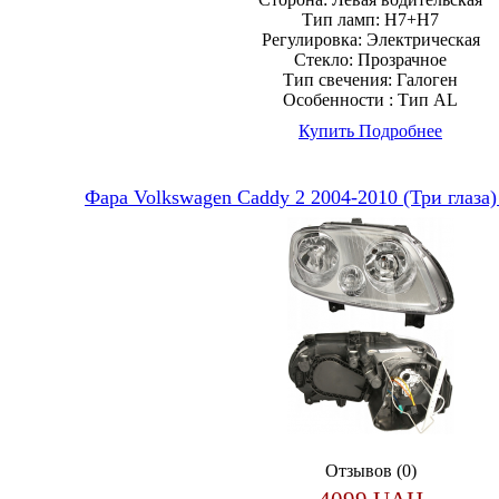
Тип ламп:
H7+H7
Регулировка:
Электрическая
Стекло:
Прозрачное
Тип свечения:
Галоген
Особенности :
Тип AL
Купить
Подробнее
Фара Volkswagen Caddy 2 2004-2010 (Три глаза
Отзывов (0)