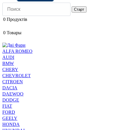
0
Продуктів
0
Товары
ALFA ROMEO
AUDI
BMW
CHERY
CHEVROLET
CITROEN
DACIA
DAEWOO
DODGE
FIAT
FORD
GEELY
HONDA