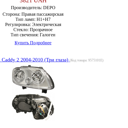
3821 UAH
Производитель:
DEPO
Сторона:
Правая пассажирская
Тип ламп:
H1+H7
Регулировка:
Электрическая
Стекло:
Прозрачное
Тип свечения:
Галоген
Купить
Подробнее
 Caddy 2 2004-2010 (Три глаза)
(Код товара:
9575101E
)