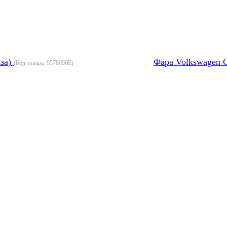
аза)
Фара Volkswagen C
(Код товара:
9578090E
)